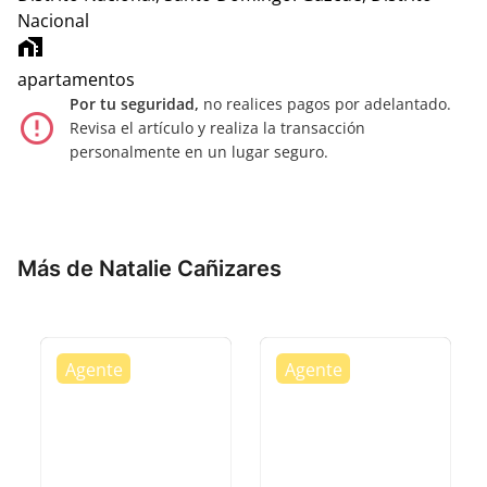
Nacional
home_work
apartamentos
Por tu seguridad,
no realices pagos por adelantado.
error_outline
Revisa el artículo y realiza la transacción
personalmente en un lugar seguro.
Más de Natalie Cañizares