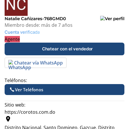
+
−
Natalie Cañizares-768GMD0
Miembro desde:
más de 7 años
Cuenta verificada
Agente
Chatear con el vendedor
Chatear vía WhatsApp
Teléfonos:
Ver Teléfonos
Sitio web:
https://corotos.com.do
location_on
Distrito Nacional, Santo Domingo.
Gazcue, Distrito