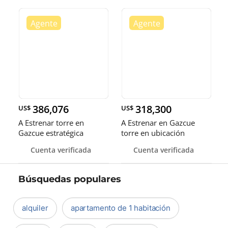
386,076
318,300
US$
US$
A Estrenar torre en
A Estrenar en Gazcue
Gazcue estratégica
torre en ubicación
ubicación, excelentes
estratégica, excelentes
Cuenta verificada
Cuenta verificada
amenidades, 3hab+S
amenidades 2hab
Búsquedas populares
alquiler
apartamento de 1 habitación