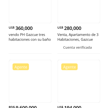
360,000
280,000
US$
US$
vendo PH Gazcue tres
Venta, Apartamento de 3
habitaciones con su baño
Habitaciones, Gazcue
dos parqueos terraza con
Cuenta verificada
jacuzzi
9,600,000
194,000
RD$
US$