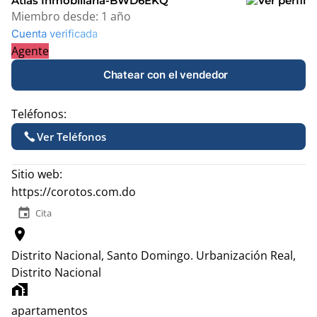
Atlas Inmobiliaria-BWD6EKQ
Miembro desde:
1 año
Cuenta verificada
Agente
Chatear con el vendedor
Teléfonos:
Ver Teléfonos
Sitio web:
https://corotos.com.do
event
Cita
location_on
Distrito Nacional, Santo Domingo.
Urbanización Real,
Distrito Nacional
home_work
apartamentos