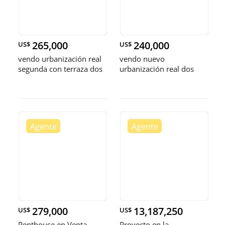
265,000
240,000
US$
US$
vendo urbanización real
vendo nuevo
segunda con terraza dos
urbanización real dos
habitaciones con baño
habitaciones 2.5 baños
dos parque
dos parqueos balcón
279,000
13,187,250
US$
US$
Penthouse en Venta –
Proyecto en la