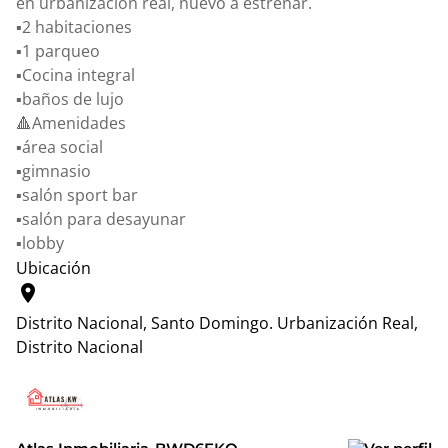
en urbanización real, nuevo a estrenar.
▪️2 habitaciones
▪️1 parqueo
▪️Cocina integral
▪️baños de lujo
🔺Amenidades
▪️área social
▪️gimnasio
▪️salón sport bar
▪️salón para desayunar
▪️lobby
Ubicación
location_on
Distrito Nacional, Santo Domingo.
Urbanización Real,
Distrito Nacional
Leaflet
|
© OpenStreetMap contributors
+
−