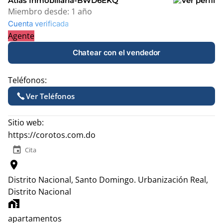
Atlas Inmobiliaria-BWD6EKQ
Miembro desde:
1 año
Cuenta verificada
Agente
Chatear con el vendedor
Teléfonos:
Ver Teléfonos
Sitio web:
https://corotos.com.do
event
Cita
location_on
Distrito Nacional, Santo Domingo.
Urbanización Real,
Distrito Nacional
home_work
apartamentos