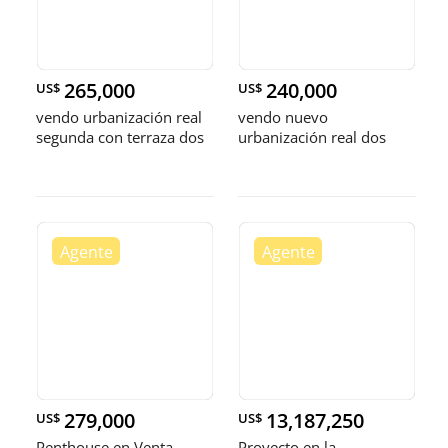
265,000
240,000
US$
US$
vendo urbanización real
vendo nuevo
segunda con terraza dos
urbanización real dos
habitaciones con baño
habitaciones 2.5 baños
dos parque
dos parqueos balcón
279,000
13,187,250
US$
US$
Penthouse en Venta –
Proyecto en la