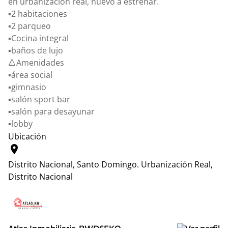
en urbanización real, nuevo a estrenar.
▪️2 habitaciones
▪️2 parqueo
▪️Cocina integral
▪️baños de lujo
🔺Amenidades
▪️área social
▪️gimnasio
▪️salón sport bar
▪️salón para desayunar
▪️lobby
Ubicación
location_on
Distrito Nacional, Santo Domingo.
Urbanización Real,
Distrito Nacional
Leaflet
|
© OpenStreetMap contributors
+
−