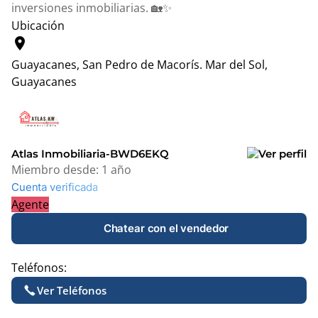
inversiones inmobiliarias. 🏡✨
Ubicación
location_on
Guayacanes, San Pedro de Macorís.
Mar del Sol,
Guayacanes
Leaflet
|
© OpenStreetMap contributors
+
−
Atlas Inmobiliaria-BWD6EKQ
Miembro desde:
1 año
Cuenta verificada
Agente
Chatear con el vendedor
Teléfonos:
Ver Teléfonos