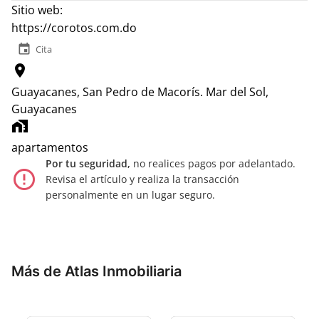
Sitio web:
https://corotos.com.do
event
Cita
location_on
Guayacanes, San Pedro de Macorís.
Mar del Sol,
Guayacanes
home_work
apartamentos
Por tu seguridad,
no realices pagos por adelantado.
error_outline
Revisa el artículo y realiza la transacción
personalmente en un lugar seguro.
Más de Atlas Inmobiliaria