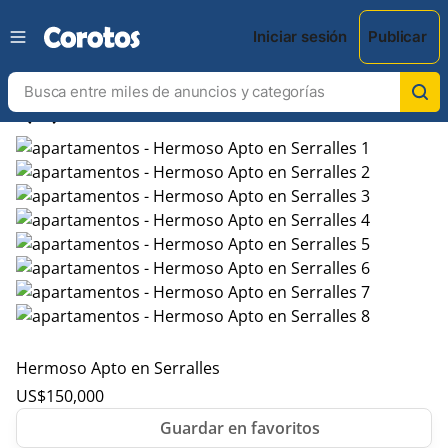
Iniciar sesión
Publicar
chevron_left
chevron_right
Hermoso Apto en Serralles
US$
150,000