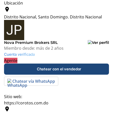
Ubicación
location_on
Distrito Nacional, Santo Domingo.
Distrito Nacional
Leaflet
|
© OpenStreetMap contributors
+
−
Nova Premium Brokers SRL
Miembro desde:
más de 2 años
Cuenta verificada
Agente
Chatear con el vendedor
Chatear vía WhatsApp
Sitio web:
https://corotos.com.do
location_on