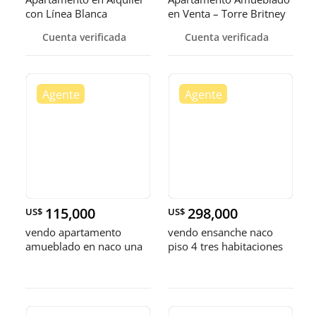
con Línea Blanca
en Venta – Torre Britney
PIANTINI
IV, Naco
Cuenta verificada
Cuenta verificada
115,000
298,000
US$
US$
vendo apartamento
vendo ensanche naco
amueblado en naco una
piso 4 tres habitaciones
habitación 1.5 baños
con au ball balcón dos
parqueo
oaeuaowa ser