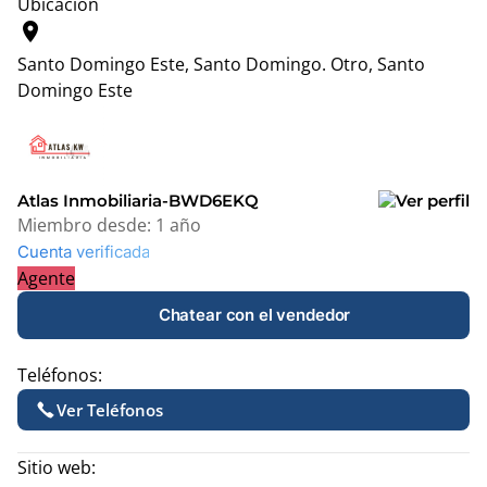
Ubicación
location_on
Santo Domingo Este, Santo Domingo.
Otro, Santo
Domingo Este
Leaflet
|
© OpenStreetMap contributors
+
−
Atlas Inmobiliaria-BWD6EKQ
Miembro desde:
1 año
Cuenta verificada
Agente
Chatear con el vendedor
Teléfonos:
Ver Teléfonos
Sitio web: