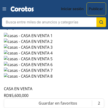
Iniciar sesión
Publicar
chevron_left
chevron_right
CASA EN VENTA
RD$
5,600,000
2