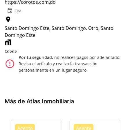
https://corotos.com.do
event
Cita
location_on
Santo Domingo Este, Santo Domingo.
Otro, Santo
Domingo Este
home_work
casas
Por tu seguridad,
no realices pagos por adelantado.
error_outline
Revisa el artículo y realiza la transacción
personalmente en un lugar seguro.
Más de Atlas Inmobiliaria