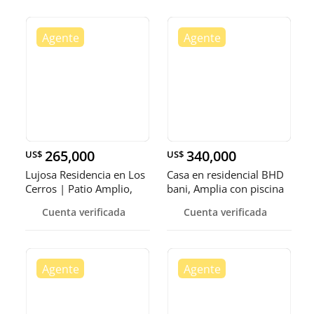
265,000
340,000
US$
US$
Lujosa Residencia en Los
Casa en residencial BHD
Cerros | Patio Amplio,
bani, Amplia con piscina
Doble Cocina y
y Jardines hermosos
Cuenta verificada
Cuenta verificada
Apartamento Indep