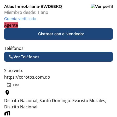
Atlas Inmobiliaria-BWD6EKQ
Miembro desde:
1 año
Cuenta verificada
Agente
Chatear con el vendedor
Teléfonos:
Ver Teléfonos
Sitio web:
https://corotos.com.do
event
Cita
location_on
Distrito Nacional, Santo Domingo.
Evaristo Morales,
Distrito Nacional
home_work