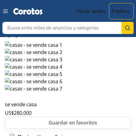
Iniciar sesión
Publicar
chevron_left
chevron_right
se vende casa
US$
280,000