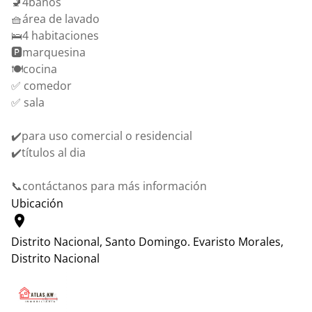
🚽4baños
🧺área de lavado
🛌4 habitaciones
🅿️marquesina
🍽️cocina
✅ comedor
✅ sala
✔️para uso comercial o residencial
✔️títulos al dia
📞contáctanos para más información
Ubicación
location_on
Distrito Nacional, Santo Domingo.
Evaristo Morales,
Distrito Nacional
Leaflet
|
© OpenStreetMap contributors
+
−