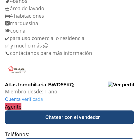
🚽4baños
🧺área de lavado
🛌4 habitaciones
🅿️marquesina
🍽️cocina
✔️para uso comercial o residencial
✅ y mucho más 🤗
📞contáctanos para más información
Atlas Inmobiliaria-BWD6EKQ
Miembro desde:
1 año
Cuenta verificada
Agente
Chatear con el vendedor
Teléfonos: