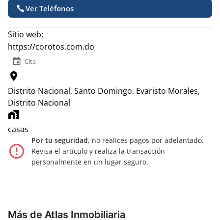
Ver Teléfonos
Sitio web:
https://corotos.com.do
event
Cita
location_on
Distrito Nacional, Santo Domingo.
Evaristo Morales,
Distrito Nacional
home_work
casas
Por tu seguridad,
no realices pagos por adelantado.
error_outline
Revisa el artículo y realiza la transacción
personalmente en un lugar seguro.
Más de Atlas Inmobiliaria