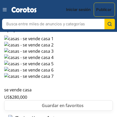
Iniciar sesión
Publicar
chevron_left
chevron_right
se vende casa
US$
280,000