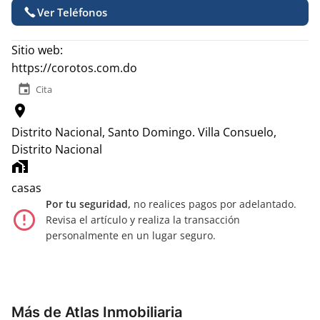
Ver Teléfonos
Sitio web:
https://corotos.com.do
event
Cita
location_on
Distrito Nacional, Santo Domingo.
Villa Consuelo,
Distrito Nacional
home_work
casas
Por tu seguridad,
no realices pagos por adelantado.
error_outline
Revisa el artículo y realiza la transacción
personalmente en un lugar seguro.
Más de Atlas Inmobiliaria