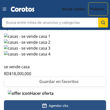
Iniciar sesión
Publicar
chevron_left
chevron_right
se vende casa
RD$
18,000,000
Hacer oferta
Agendar cita