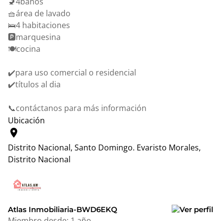
🚽4baños
🧺área de lavado
🛌4 habitaciones
🅿️marquesina
🍽️cocina
✔️para uso comercial o residencial
✔️títulos al dia
📞contáctanos para más información
Ubicación
location_on
Distrito Nacional, Santo Domingo.
Evaristo Morales,
Distrito Nacional
Leaflet
|
© OpenStreetMap contributors
+
−
Atlas Inmobiliaria-BWD6EKQ
Miembro desde:
1 año