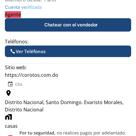
Cuenta verificada
Agente
Chatear con el vendedor
Teléfonos:
Ver Teléfonos
Sitio web:
https://corotos.com.do
event
Cita
location_on
Distrito Nacional, Santo Domingo.
Evaristo Morales,
Distrito Nacional
home_work
casas
Por tu seguridad,
no realices pagos por adelantado.