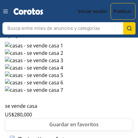
Iniciar sesión
Publicar
chevron_left
chevron_right
se vende casa
US$
280,000