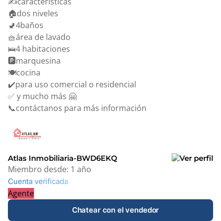
✍️características
🏠dos niveles
🚽4baños
🧺área de lavado
🛌4 habitaciones
🅿️marquesina
🍽️cocina
✔️para uso comercial o residencial
✅ y mucho más 🤗
📞contáctanos para más información
Atlas Inmobiliaria-BWD6EKQ
Miembro desde:
1 año
Cuenta verificada
Agente
Chatear con el vendedor