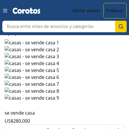
Iniciar sesión
Publicar
chevron_left
chevron_right
se vende casa
US$
280,000