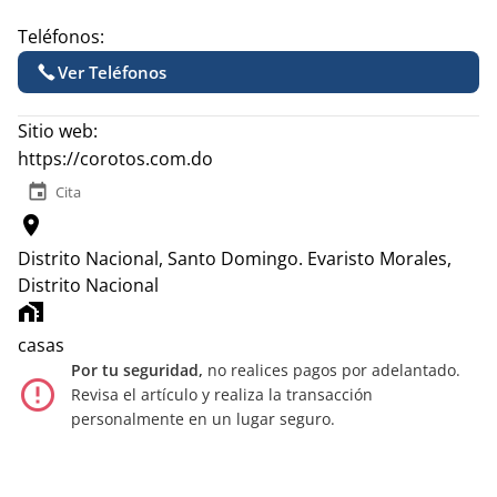
Teléfonos:
Ver Teléfonos
Sitio web:
https://corotos.com.do
event
Cita
location_on
Distrito Nacional, Santo Domingo.
Evaristo Morales,
Distrito Nacional
home_work
casas
Por tu seguridad,
no realices pagos por adelantado.
error_outline
Revisa el artículo y realiza la transacción
personalmente en un lugar seguro.