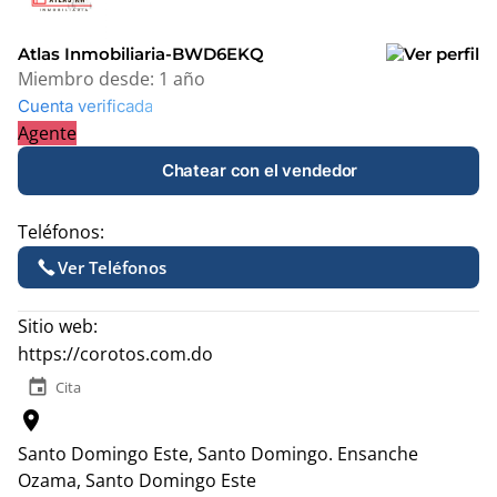
−
Atlas Inmobiliaria-BWD6EKQ
Miembro desde:
1 año
Cuenta verificada
Agente
Chatear con el vendedor
Teléfonos:
Ver Teléfonos
Sitio web:
https://corotos.com.do
event
Cita
location_on
Santo Domingo Este, Santo Domingo.
Ensanche
Ozama, Santo Domingo Este