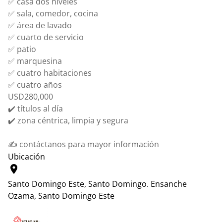
✅ casa dos niveles
✅ sala, comedor, cocina
✅ área de lavado
✅ cuarto de servicio
✅ patio
✅ marquesina
✅ cuatro habitaciones
✅ cuatro años
USD280,000
✔️ títulos al día
✔️ zona céntrica, limpia y segura
✍️ contáctanos para mayor información
Ubicación
location_on
Santo Domingo Este, Santo Domingo.
Ensanche
Ozama, Santo Domingo Este
Leaflet
|
© OpenStreetMap contributors
+