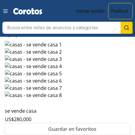
Iniciar sesión
Publicar
chevron_left
chevron_right
se vende casa
US$
280,000