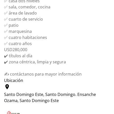
✅ casa dos niveles
✅ sala, comedor, cocina
✅ área de lavado
✅ cuarto de servicio
✅ patio
✅ marquesina
✅ cuatro habitaciones
✅ cuatro años
USD280,000
✔️ títulos al día
✔️ zona céntrica, limpia y segura
✍️ contáctanos para mayor información
Ubicación
location_on
Santo Domingo Este, Santo Domingo.
Ensanche
Ozama, Santo Domingo Este
Leaflet
|
© OpenStreetMap contributors
+