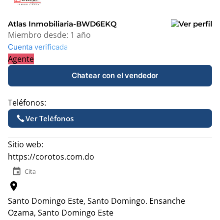
−
Atlas Inmobiliaria-BWD6EKQ
Miembro desde:
1 año
Cuenta verificada
Agente
Chatear con el vendedor
Teléfonos:
Ver Teléfonos
Sitio web:
https://corotos.com.do
event
Cita
location_on
Santo Domingo Este, Santo Domingo.
Ensanche
Ozama, Santo Domingo Este