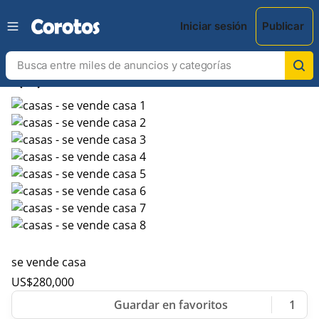
Iniciar sesión
Publicar
chevron_left
chevron_right
se vende casa
US$
280,000
1