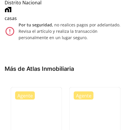
Distrito Nacional
home_work
casas
Por tu seguridad,
no realices pagos por adelantado.
error_outline
Revisa el artículo y realiza la transacción
personalmente en un lugar seguro.
Más de Atlas Inmobiliaria