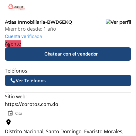
+
−
Atlas Inmobiliaria-BWD6EKQ
Miembro desde:
1 año
Cuenta verificada
Agente
Chatear con el vendedor
Teléfonos:
Ver Teléfonos
Sitio web:
https://corotos.com.do
event
Cita
location_on
Distrito Nacional, Santo Domingo.
Evaristo Morales,