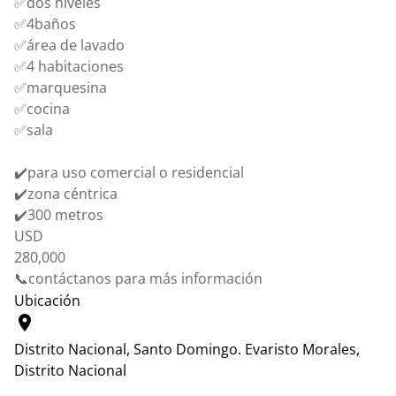
✅dos niveles
✅4baños
✅área de lavado
✅4 habitaciones
✅marquesina
✅cocina
✅sala
✔️para uso comercial o residencial
✔️zona céntrica
✔️300 metros
USD
280,000
📞contáctanos para más información
Ubicación
location_on
Distrito Nacional, Santo Domingo.
Evaristo Morales,
Distrito Nacional
Leaflet
|
© OpenStreetMap contributors