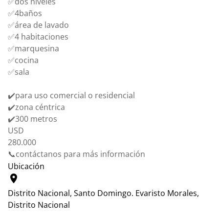
✅dos niveles
✅4baños
✅área de lavado
✅4 habitaciones
✅marquesina
✅cocina
✅sala
✔️para uso comercial o residencial
✔️zona céntrica
✔️300 metros
USD
280.000
📞contáctanos para más información
Ubicación
location_on
Distrito Nacional, Santo Domingo.
Evaristo Morales,
Distrito Nacional
Leaflet
|
© OpenStreetMap contributors