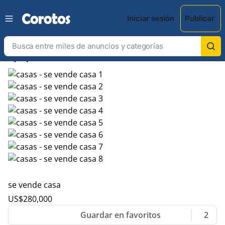
Iniciar sesión
Publicar
chevron_left
chevron_right
se vende casa
US$
280,000
2