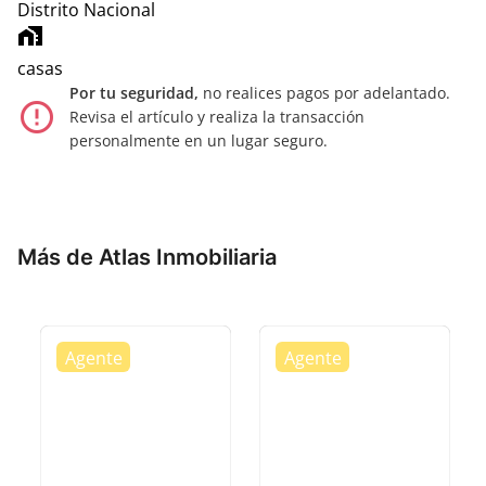
Distrito Nacional
home_work
casas
Por tu seguridad,
no realices pagos por adelantado.
error_outline
Revisa el artículo y realiza la transacción
personalmente en un lugar seguro.
Más de Atlas Inmobiliaria