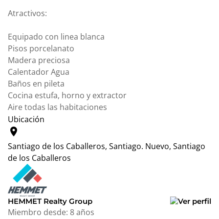
Atractivos:
Equipado con linea blanca
Pisos porcelanato
Madera preciosa
Calentador Agua
Baños en pileta
Cocina estufa, horno y extractor
Aire todas las habitaciones
Ubicación
location_on
Santiago de los Caballeros, Santiago.
Nuevo, Santiago
de los Caballeros
Leaflet
|
© OpenStreetMap contributors
+
−
HEMMET Realty Group
Miembro desde:
8 años