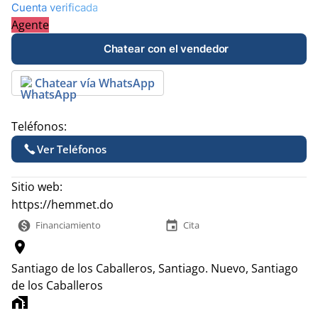
Cuenta verificada
Agente
Chatear con el vendedor
Chatear vía WhatsApp
Teléfonos:
Ver Teléfonos
Sitio web:
https://hemmet.do
monetization_on
event
Financiamiento
Cita
location_on
Santiago de los Caballeros, Santiago.
Nuevo, Santiago
de los Caballeros
home_work