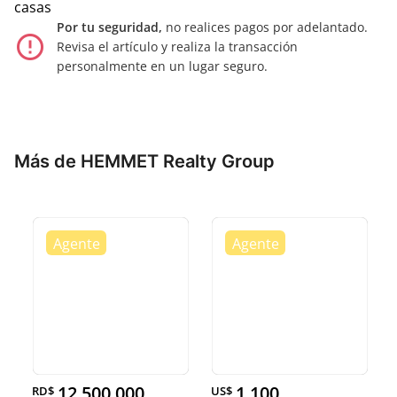
casas
Por tu seguridad,
no realices pagos por adelantado.
error_outline
Revisa el artículo y realiza la transacción
personalmente en un lugar seguro.
Más de HEMMET Realty Group
12,500,000
1,100
RD$
US$