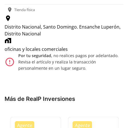
location_on
Tienda física
location_on
Distrito Nacional, Santo Domingo.
Ensanche Luperón,
Distrito Nacional
home_work
oficinas y locales comerciales
Por tu seguridad,
no realices pagos por adelantado.
error_outline
Revisa el artículo y realiza la transacción
personalmente en un lugar seguro.
Más de RealP Inversiones