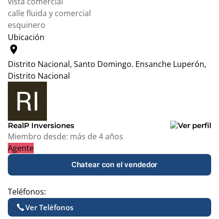
vista comercial
calle fluida y comercial
esquinero
Ubicación
location_on
Distrito Nacional, Santo Domingo.
Ensanche Luperón,
Distrito Nacional
Leaflet
|
© OpenStreetMap contributors
+
−
RealP Inversiones
Miembro desde:
más de 4 años
Agente
Chatear con el vendedor
Teléfonos:
Ver Teléfonos