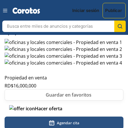
Iniciar sesión
Publicar
chevron_left
chevron_right
Propiedad en venta
RD$
16,000,000
Hacer oferta
Agendar cita