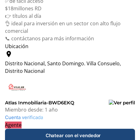
✅de fácil acceso
$18millones RD
👉 títulos al día
👌 ideal para inversión en un sector con alto flujo
comercial
📞 contáctanos para más información
Ubicación
location_on
Distrito Nacional, Santo Domingo.
Villa Consuelo,
Distrito Nacional
Leaflet
|
© OpenStreetMap contributors
+
−
Atlas Inmobiliaria-BWD6EKQ
Miembro desde:
1 año
Cuenta verificada
Agente
Chatear con el vendedor