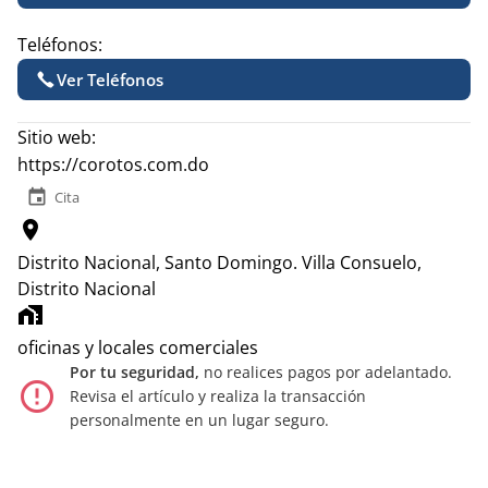
Teléfonos:
Ver Teléfonos
Sitio web:
https://corotos.com.do
event
Cita
location_on
Distrito Nacional, Santo Domingo.
Villa Consuelo,
Distrito Nacional
home_work
oficinas y locales comerciales
Por tu seguridad,
no realices pagos por adelantado.
error_outline
Revisa el artículo y realiza la transacción
personalmente en un lugar seguro.