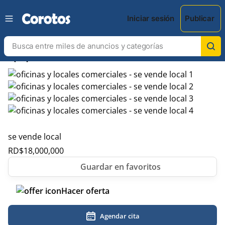
Iniciar sesión
Publicar
chevron_left
chevron_right
se vende local
RD$
18,000,000
Hacer oferta
Agendar cita