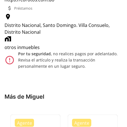
attach_money
Préstamos
location_on
Distrito Nacional, Santo Domingo.
Villa Consuelo,
Distrito Nacional
home_work
otros inmuebles
Por tu seguridad,
no realices pagos por adelantado.
error_outline
Revisa el artículo y realiza la transacción
personalmente en un lugar seguro.
Más de Miguel