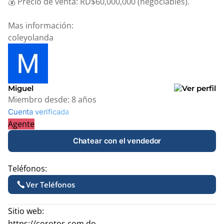
💰 Precio de venta: RD$60,000,000 (negociables).
Mas información:
coleyolanda
Miguel
Miembro desde:
8 años
Cuenta verificada
Agente
Chatear con el vendedor
Teléfonos:
Ver Teléfonos
Sitio web:
https://corotos.com.do