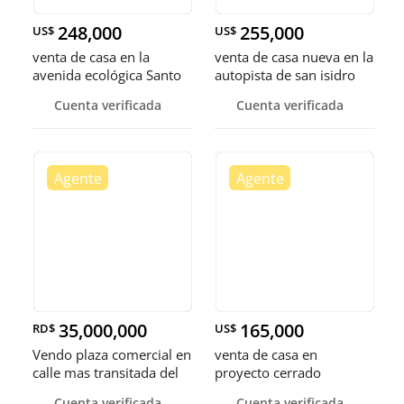
248,000
255,000
US$
US$
venta de casa en la
venta de casa nueva en la
avenida ecológica Santo
autopista de san isidro
Domingo este con opción
Santo Domingo este
Cuenta verificada
Cuenta verificada
a jacuzzi
35,000,000
165,000
RD$
US$
Vendo plaza comercial en
venta de casa en
calle mas transitada del
proyecto cerrado
sector Lucerna Santo
autopista de san isidro
Cuenta verificada
Cuenta verificada