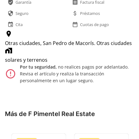
verified_user
receipt
Garantía
Factura fiscal
security
attach_money
Seguro
Préstamos
event
date_range
Cita
Cuotas de pago
location_on
Otras ciudades, San Pedro de Macorís.
Otras ciudades
home_work
solares y terrenos
Por tu seguridad,
no realices pagos por adelantado.
error_outline
Revisa el artículo y realiza la transacción
personalmente en un lugar seguro.
Más de F Pimentel Real Estate