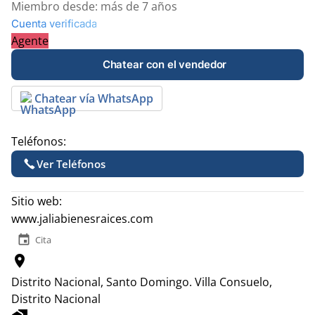
Miembro desde:
más de 7 años
Cuenta verificada
Agente
Chatear con el vendedor
Chatear vía WhatsApp
Teléfonos:
Ver Teléfonos
Sitio web:
www.jaliabienesraices.com
event
Cita
location_on
Distrito Nacional, Santo Domingo.
Villa Consuelo,
Distrito Nacional