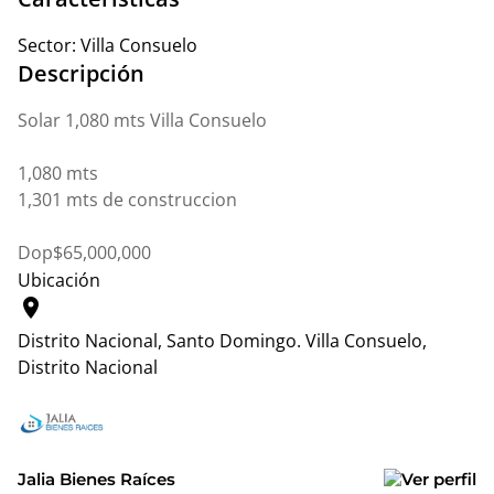
Sector:
Villa Consuelo
Descripción
Solar 1,080 mts Villa Consuelo
1,080 mts
1,301 mts de construccion
Dop$65,000,000
Ubicación
location_on
Distrito Nacional, Santo Domingo.
Villa Consuelo,
Distrito Nacional
Leaflet
|
© OpenStreetMap contributors
+
−
Jalia Bienes Raíces