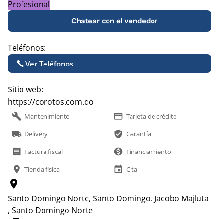
Profesional
Chatear con el vendedor
Teléfonos:
Ver Teléfonos
Sitio web:
https://corotos.com.do
build
payment
Mantenimiento
Tarjeta de crédito
local_shipping
verified_user
Delivery
Garantía
receipt
monetization_on
Factura fiscal
Financiamiento
location_on
event
Tienda física
Cita
location_on
Santo Domingo Norte, Santo Domingo.
Jacobo Majluta
, Santo Domingo Norte