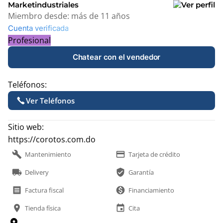
Marketindustriales
Miembro desde:
más de 11 años
Cuenta verificada
Profesional
Chatear con el vendedor
Teléfonos:
Ver Teléfonos
Sitio web:
https://corotos.com.do
build
payment
Mantenimiento
Tarjeta de crédito
local_shipping
verified_user
Delivery
Garantía
receipt
monetization_on
Factura fiscal
Financiamiento
location_on
event
Tienda física
Cita