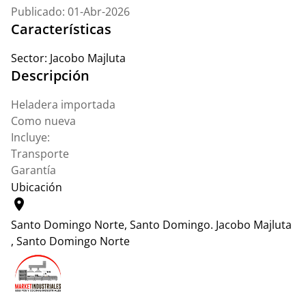
Publicado: 01-Abr-2026
Características
Sector:
Jacobo Majluta
Descripción
Heladera importada
Como nueva
Incluye:
Transporte
Garantía
Ubicación
location_on
Santo Domingo Norte, Santo Domingo.
Jacobo Majluta
, Santo Domingo Norte
Leaflet
|
© OpenStreetMap contributors
+
−