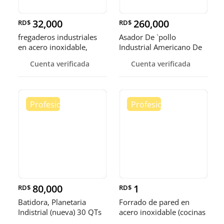
32,000
260,000
RD$
RD$
fregaderos industriales
Asador De `pollo
en acero inoxidable,
Industrial Americano De
somos fábrica.
Gas 80 Po
Cuenta verificada
Cuenta verificada
80,000
1
RD$
RD$
Batidora, Planetaria
Forrado de pared en
Indistrial (nueva) 30 QTs
acero inoxidable (cocinas
industriales, restaurantes)