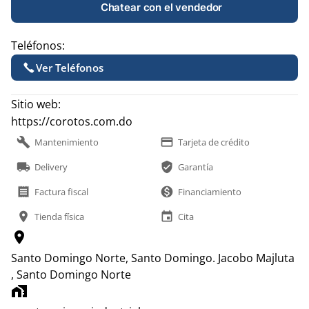
Chatear con el vendedor
Teléfonos:
Ver Teléfonos
Sitio web:
https://corotos.com.do
build
payment
Mantenimiento
Tarjeta de crédito
local_shipping
verified_user
Delivery
Garantía
receipt
monetization_on
Factura fiscal
Financiamiento
location_on
event
Tienda física
Cita
location_on
Santo Domingo Norte, Santo Domingo.
Jacobo Majluta
, Santo Domingo Norte
home_work