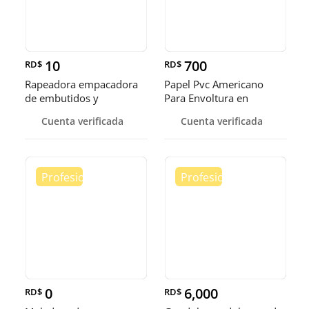
10
700
RD$
RD$
Rapeadora empacadora
Papel Pvc Americano
de embutidos y
Para Envoltura en
alimentos
tamaños de 14-16 y 18
Cuenta verificada
Cuenta verificada
pulgadas
0
6,000
RD$
RD$