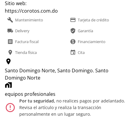
Sitio web:
https://corotos.com.do
build
payment
Mantenimiento
Tarjeta de crédito
local_shipping
verified_user
Delivery
Garantía
receipt
monetization_on
Factura fiscal
Financiamiento
location_on
event
Tienda física
Cita
location_on
Santo Domingo Norte, Santo Domingo.
Santo
Domingo Norte
home_work
equipos profesionales
Por tu seguridad,
no realices pagos por adelantado.
error_outline
Revisa el artículo y realiza la transacción
personalmente en un lugar seguro.