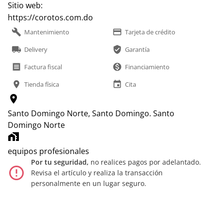
Sitio web:
https://corotos.com.do
build
payment
Mantenimiento
Tarjeta de crédito
local_shipping
verified_user
Delivery
Garantía
receipt
monetization_on
Factura fiscal
Financiamiento
location_on
event
Tienda física
Cita
location_on
Santo Domingo Norte, Santo Domingo.
Santo
Domingo Norte
home_work
equipos profesionales
Por tu seguridad,
no realices pagos por adelantado.
error_outline
Revisa el artículo y realiza la transacción
personalmente en un lugar seguro.