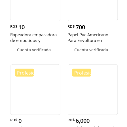
10
700
RD$
RD$
Rapeadora empacadora
Papel Pvc Americano
de embutidos y
Para Envoltura en
alimentos
tamaños de 14-16 y 18
Cuenta verificada
Cuenta verificada
pulgadas
0
6,000
RD$
RD$