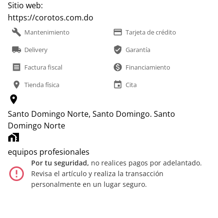
Sitio web:
https://corotos.com.do
build
payment
Mantenimiento
Tarjeta de crédito
local_shipping
verified_user
Delivery
Garantía
receipt
monetization_on
Factura fiscal
Financiamiento
location_on
event
Tienda física
Cita
location_on
Santo Domingo Norte, Santo Domingo.
Santo
Domingo Norte
home_work
equipos profesionales
Por tu seguridad,
no realices pagos por adelantado.
error_outline
Revisa el artículo y realiza la transacción
personalmente en un lugar seguro.