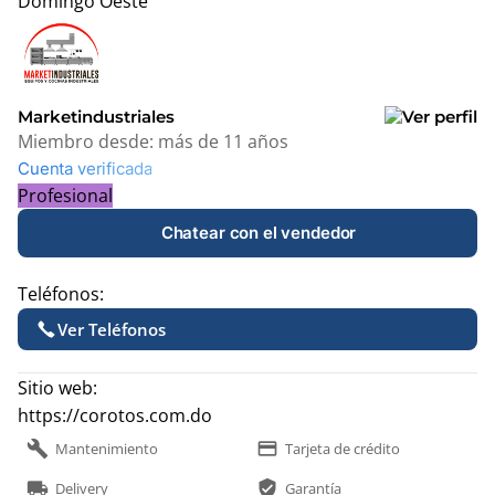
Domingo Oeste
Leaflet
|
© OpenStreetMap contributors
+
−
Marketindustriales
Miembro desde:
más de 11 años
Cuenta verificada
Profesional
Chatear con el vendedor
Teléfonos:
Ver Teléfonos
Sitio web:
https://corotos.com.do
build
payment
Mantenimiento
Tarjeta de crédito
local_shipping
verified_user
Delivery
Garantía