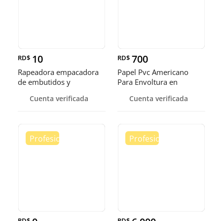
10
700
RD$
RD$
Rapeadora empacadora
Papel Pvc Americano
de embutidos y
Para Envoltura en
alimentos
tamaños de 14-16 y 18
Cuenta verificada
Cuenta verificada
pulgadas
RD$
RD$