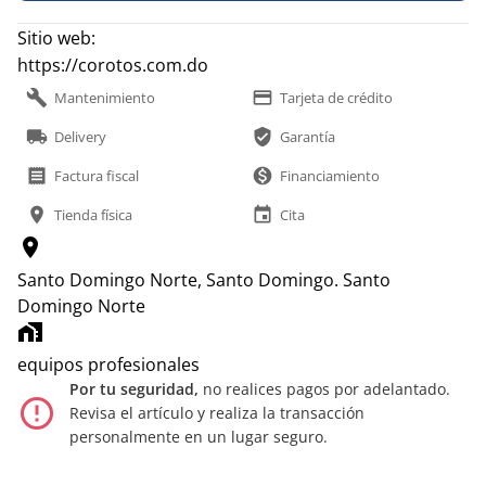
Sitio web:
https://corotos.com.do
build
payment
Mantenimiento
Tarjeta de crédito
local_shipping
verified_user
Delivery
Garantía
receipt
monetization_on
Factura fiscal
Financiamiento
location_on
event
Tienda física
Cita
location_on
Santo Domingo Norte, Santo Domingo.
Santo
Domingo Norte
home_work
equipos profesionales
Por tu seguridad,
no realices pagos por adelantado.
error_outline
Revisa el artículo y realiza la transacción
personalmente en un lugar seguro.