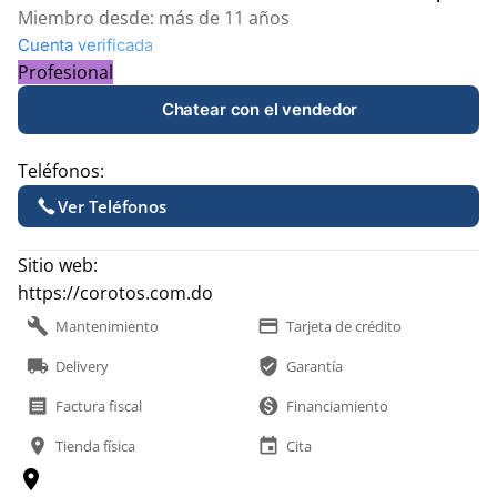
Miembro desde:
más de 11 años
Cuenta verificada
Profesional
Chatear con el vendedor
Teléfonos:
Ver Teléfonos
Sitio web:
https://corotos.com.do
build
payment
Mantenimiento
Tarjeta de crédito
local_shipping
verified_user
Delivery
Garantía
receipt
monetization_on
Factura fiscal
Financiamiento
location_on
event
Tienda física
Cita
location_on