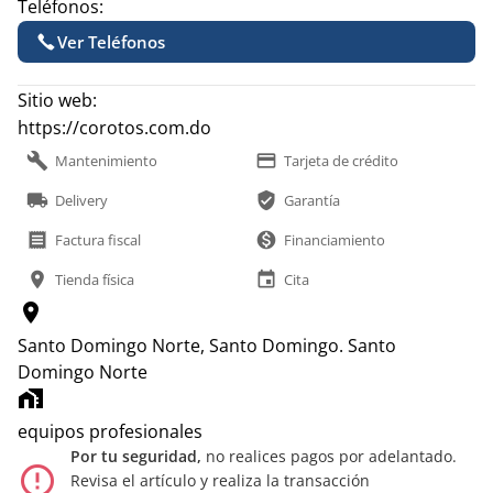
Teléfonos:
Ver Teléfonos
Sitio web:
https://corotos.com.do
build
payment
Mantenimiento
Tarjeta de crédito
local_shipping
verified_user
Delivery
Garantía
receipt
monetization_on
Factura fiscal
Financiamiento
location_on
event
Tienda física
Cita
location_on
Santo Domingo Norte, Santo Domingo.
Santo
Domingo Norte
home_work
equipos profesionales
Por tu seguridad,
no realices pagos por adelantado.
error_outline
Revisa el artículo y realiza la transacción