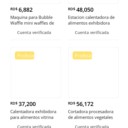
6,882
48,050
RD$
RD$
Maquina para Bubble
Estacion calentadora de
Waffle mini waffles de
alimentos exhibidora
burbuja
calen
Cuenta verificada
Cuenta verificada
37,200
56,172
RD$
RD$
Calentadora exhibidora
Cortadora procesadora
para alimentos vitrina
de alimentos vegetales
cale
fruta
Cuenta verificada
Cuenta verificada