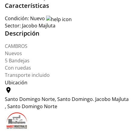
Características
Condición:
Nuevo
Sector:
Jacobo Majluta
Descripción
CAMBROS
Nuevos
5 Bandejas
Con ruedas
Transporte incluido
Ubicación
location_on
Santo Domingo Norte, Santo Domingo.
Jacobo Majluta
, Santo Domingo Norte
Leaflet
|
© OpenStreetMap contributors
+
−