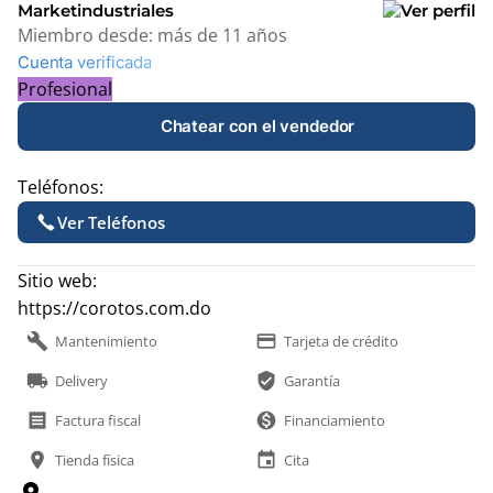
Marketindustriales
Miembro desde:
más de 11 años
Cuenta verificada
Profesional
Chatear con el vendedor
Teléfonos:
Ver Teléfonos
Sitio web:
https://corotos.com.do
build
payment
Mantenimiento
Tarjeta de crédito
local_shipping
verified_user
Delivery
Garantía
receipt
monetization_on
Factura fiscal
Financiamiento
location_on
event
Tienda física
Cita