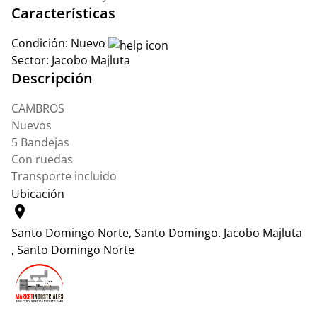
Características
Condición:
Nuevo
Sector:
Jacobo Majluta
Descripción
CAMBROS
Nuevos
5 Bandejas
Con ruedas
Transporte incluido
Ubicación
location_on
Santo Domingo Norte, Santo Domingo.
Jacobo Majluta
, Santo Domingo Norte
Leaflet
|
© OpenStreetMap contributors
+
−