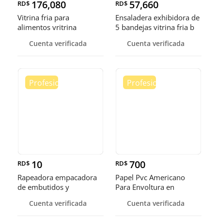
176,080
57,660
RD$
RD$
Vitrina fria para
Ensaladera exhibidora de
alimentos vritrina
5 bandejas vitrina fria b
exhibidora fr
Cuenta verificada
Cuenta verificada
10
700
RD$
RD$
Rapeadora empacadora
Papel Pvc Americano
de embutidos y
Para Envoltura en
alimentos
tamaños de 14-16 y 18
Cuenta verificada
Cuenta verificada
pulgadas