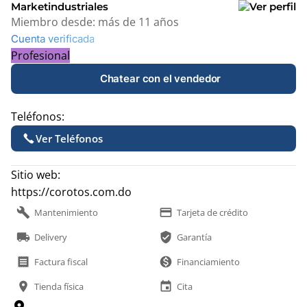
Marketindustriales
Miembro desde:
más de 11 años
Cuenta verificada
Profesional
Chatear con el vendedor
Teléfonos:
Ver Teléfonos
Sitio web:
https://corotos.com.do
build
payment
Mantenimiento
Tarjeta de crédito
local_shipping
verified_user
Delivery
Garantía
receipt
monetization_on
Factura fiscal
Financiamiento
location_on
event
Tienda física
Cita