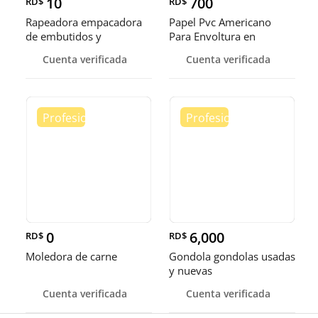
10
700
RD$
RD$
Rapeadora empacadora
Papel Pvc Americano
de embutidos y
Para Envoltura en
alimentos
tamaños de 14-16 y 18
Cuenta verificada
Cuenta verificada
pulgadas
0
6,000
RD$
RD$
Moledora de carne
Gondola gondolas usadas
y nuevas
Cuenta verificada
Cuenta verificada