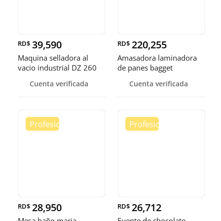
39,590
220,255
RD$
RD$
Maquina selladora al
Amasadora laminadora
vacio industrial DZ 260
de panes bagget
sella
formadora de
Cuenta verificada
Cuenta verificada
28,950
26,712
RD$
RD$
Mesa baño maria
Fuente de chocolate