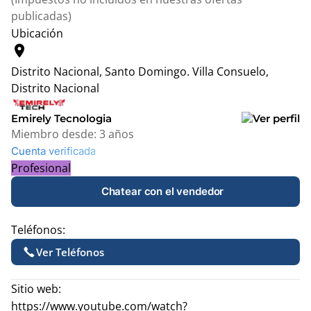
publicadas)
Ubicación
location_on
Distrito Nacional, Santo Domingo.
Villa Consuelo,
Distrito Nacional
Leaflet
|
© OpenStreetMap contributors
+
Emirely Tecnologia
Miembro desde:
3 años
−
Cuenta verificada
Profesional
Chatear con el vendedor
Teléfonos:
Ver Teléfonos
Sitio web:
https://www.youtube.com/watch?