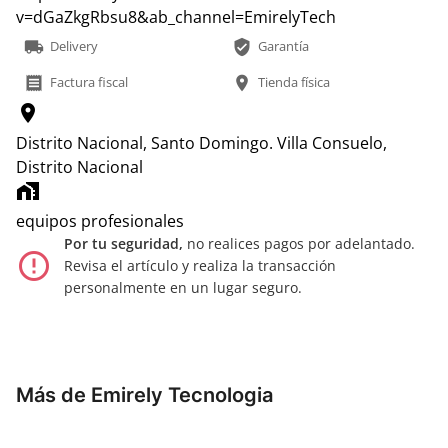
v=dGaZkgRbsu8&ab_channel=EmirelyTech
local_shipping
verified_user
Delivery
Garantía
receipt
location_on
Factura fiscal
Tienda física
location_on
Distrito Nacional, Santo Domingo.
Villa Consuelo,
Distrito Nacional
home_work
equipos profesionales
Por tu seguridad,
no realices pagos por adelantado.
error_outline
Revisa el artículo y realiza la transacción
personalmente en un lugar seguro.
Más de Emirely Tecnologia