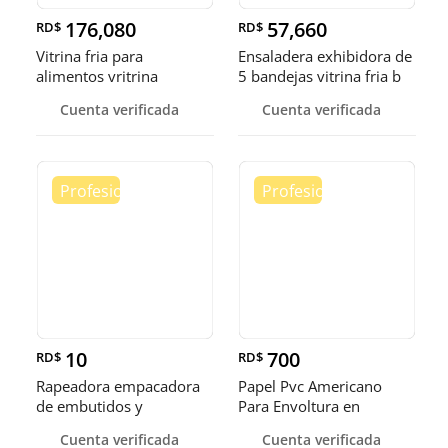
176,080
57,660
RD$
RD$
Vitrina fria para
Ensaladera exhibidora de
alimentos vritrina
5 bandejas vitrina fria b
exhibidora fr
Cuenta verificada
Cuenta verificada
10
700
RD$
RD$
Rapeadora empacadora
Papel Pvc Americano
de embutidos y
Para Envoltura en
alimentos
tamaños de 14-16 y 18
Cuenta verificada
Cuenta verificada
pulgadas