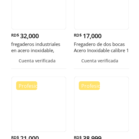
32,000
17,000
RD$
RD$
fregaderos industriales
Fregadero de dos bocas
en acero inoxidable,
Acero Inoxidable calibre 1
somos fábrica.
Cuenta verificada
Cuenta verificada
21,000
38,999
RD$
RD$