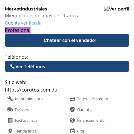
Marketindustriales
Miembro desde:
más de 11 años
Cuenta verificada
Profesional
Chatear con el vendedor
Teléfonos:
Ver Teléfonos
Sitio web:
https://corotos.com.do
build
payment
Mantenimiento
Tarjeta de crédito
local_shipping
verified_user
Delivery
Garantía
receipt
monetization_on
Factura fiscal
Financiamiento
location_on
event
Tienda física
Cita