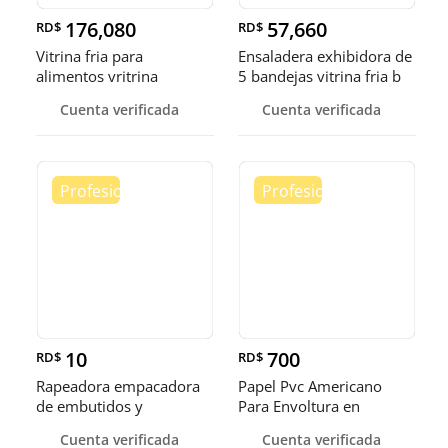
176,080
57,660
RD$
RD$
Vitrina fria para
Ensaladera exhibidora de
alimentos vritrina
5 bandejas vitrina fria b
exhibidora fr
Cuenta verificada
Cuenta verificada
10
700
RD$
RD$
Rapeadora empacadora
Papel Pvc Americano
de embutidos y
Para Envoltura en
alimentos
tamaños de 14-16 y 18
Cuenta verificada
Cuenta verificada
pulgadas