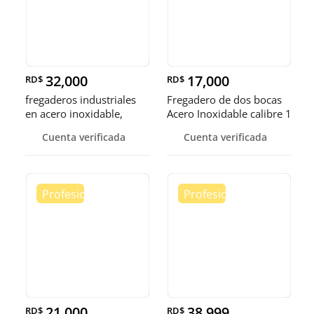
32,000
17,000
RD$
RD$
fregaderos industriales
Fregadero de dos bocas
en acero inoxidable,
Acero Inoxidable calibre 1
somos fábrica.
Cuenta verificada
Cuenta verificada
21,000
38,999
RD$
RD$