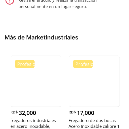
error_outline
Revisa el artículo y realiza la transacción
personalmente en un lugar seguro.
Más de Marketindustriales
32,000
17,000
RD$
RD$
fregaderos industriales
Fregadero de dos bocas
en acero inoxidable,
Acero Inoxidable calibre 1