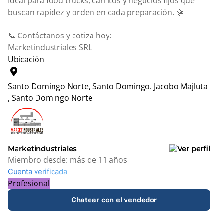
Ideal para food trucks, carritos y negocios fijos que
buscan rapidez y orden en cada preparación. 🚀
📞 Contáctanos y cotiza hoy:
Marketindustriales SRL
Ubicación
location_on
Santo Domingo Norte, Santo Domingo.
Jacobo Majluta
, Santo Domingo Norte
Leaflet
|
© OpenStreetMap contributors
+
−
Marketindustriales
Miembro desde:
más de 11 años
Cuenta verificada
Profesional
Chatear con el vendedor