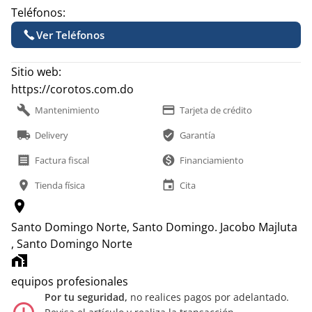
Teléfonos:
Ver Teléfonos
Sitio web:
https://corotos.com.do
build
payment
Mantenimiento
Tarjeta de crédito
local_shipping
verified_user
Delivery
Garantía
receipt
monetization_on
Factura fiscal
Financiamiento
location_on
event
Tienda física
Cita
location_on
Santo Domingo Norte, Santo Domingo.
Jacobo Majluta
, Santo Domingo Norte
home_work
equipos profesionales
Por tu seguridad,
no realices pagos por adelantado.