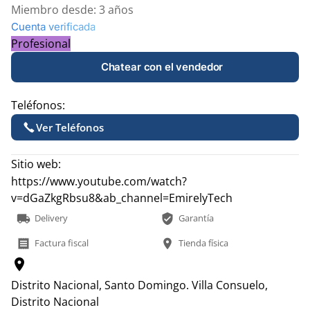
Miembro desde:
3 años
Cuenta verificada
Profesional
Chatear con el vendedor
Teléfonos:
Ver Teléfonos
Sitio web:
https://www.youtube.com/watch?
v=dGaZkgRbsu8&ab_channel=EmirelyTech
local_shipping
verified_user
Delivery
Garantía
receipt
location_on
Factura fiscal
Tienda física
location_on
Distrito Nacional, Santo Domingo.
Villa Consuelo,
Distrito Nacional