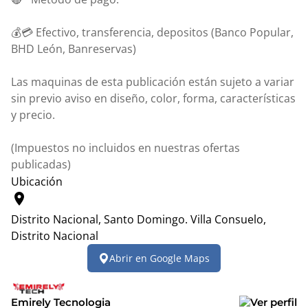
💰💳 Efectivo, transferencia, depositos (Banco Popular,
BHD León, Banreservas)
Las maquinas de esta publicación están sujeto a variar
sin previo aviso en diseño, color, forma, características
y precio.
(Impuestos no incluidos en nuestras ofertas
publicadas)
Ubicación
location_on
Distrito Nacional, Santo Domingo.
Villa Consuelo,
Distrito Nacional
Leaflet
|
© OpenStreetMap contributors
Abrir en Google Maps
+
−
Emirely Tecnologia