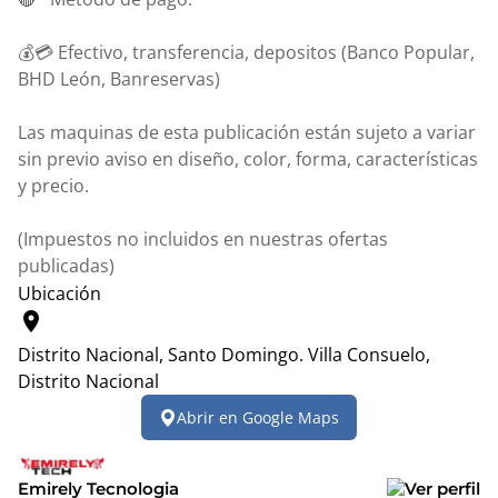
💰💳 Efectivo, transferencia, depositos (Banco Popular,
BHD León, Banreservas)
Las maquinas de esta publicación están sujeto a variar
sin previo aviso en diseño, color, forma, características
y precio.
(Impuestos no incluidos en nuestras ofertas
publicadas)
Ubicación
location_on
Distrito Nacional, Santo Domingo.
Villa Consuelo,
Distrito Nacional
Leaflet
|
© OpenStreetMap contributors
Abrir en Google Maps
+
−
Emirely Tecnologia