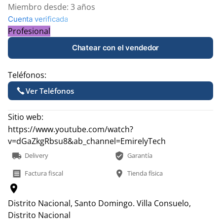
Miembro desde:
3 años
Cuenta verificada
Profesional
Chatear con el vendedor
Teléfonos:
Ver Teléfonos
Sitio web:
https://www.youtube.com/watch?
v=dGaZkgRbsu8&ab_channel=EmirelyTech
local_shipping
verified_user
Delivery
Garantía
receipt
location_on
Factura fiscal
Tienda física
location_on
Distrito Nacional, Santo Domingo.
Villa Consuelo,
Distrito Nacional