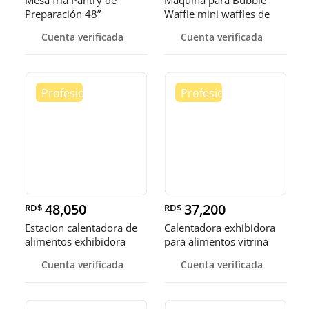
Mesa fría Pantry de
Maquina para Bubble
Preparación 48”
Waffle mini waffles de
burbuja
Cuenta verificada
Cuenta verificada
48,050
37,200
RD$
RD$
Estacion calentadora de
Calentadora exhibidora
alimentos exhibidora
para alimentos vitrina
calen
cale
Cuenta verificada
Cuenta verificada