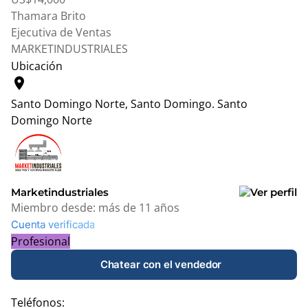
Thamara Brito
Ejecutiva de Ventas
MARKETINDUSTRIALES
Ubicación
location_on
Santo Domingo Norte, Santo Domingo.
Santo
Domingo Norte
Leaflet
|
© OpenStreetMap contributors
+
−
Marketindustriales
Miembro desde:
más de 11 años
Cuenta verificada
Profesional
Chatear con el vendedor
Teléfonos: