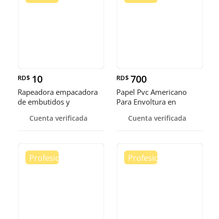
10
700
RD$
RD$
Rapeadora empacadora
Papel Pvc Americano
de embutidos y
Para Envoltura en
alimentos
tamaños de 14-16 y 18
Cuenta verificada
Cuenta verificada
pulgadas