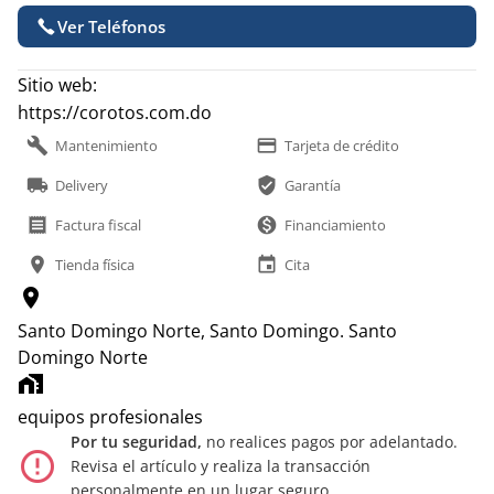
Ver Teléfonos
Sitio web:
https://corotos.com.do
build
payment
Mantenimiento
Tarjeta de crédito
local_shipping
verified_user
Delivery
Garantía
receipt
monetization_on
Factura fiscal
Financiamiento
location_on
event
Tienda física
Cita
location_on
Santo Domingo Norte, Santo Domingo.
Santo
Domingo Norte
home_work
equipos profesionales
Por tu seguridad,
no realices pagos por adelantado.
error_outline
Revisa el artículo y realiza la transacción
personalmente en un lugar seguro.