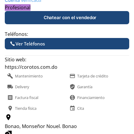
Cuenta verificada
Profesional
Chatear con el vendedor
Teléfonos:
Ver Teléfonos
Sitio web:
https://corotos.com.do
build
payment
Mantenimiento
Tarjeta de crédito
local_shipping
verified_user
Delivery
Garantía
receipt
monetization_on
Factura fiscal
Financiamiento
location_on
event
Tienda física
Cita
location_on
Bonao, Monseñor Nouel.
Bonao
home_work