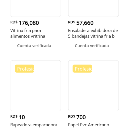
176,080
57,660
RD$
RD$
Vitrina fria para
Ensaladera exhibidora de
alimentos vritrina
5 bandejas vitrina fria b
exhibidora fr
Cuenta verificada
Cuenta verificada
10
700
RD$
RD$
Rapeadora empacadora
Papel Pvc Americano