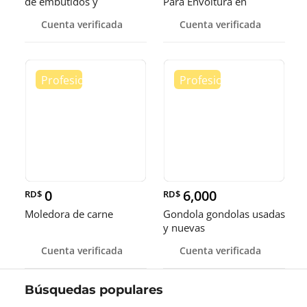
de embutidos y
Para Envoltura en
alimentos
tamaños de 14-16 y 18
Cuenta verificada
Cuenta verificada
pulgadas
0
6,000
RD$
RD$
Moledora de carne
Gondola gondolas usadas
y nuevas
Cuenta verificada
Cuenta verificada
Búsquedas populares