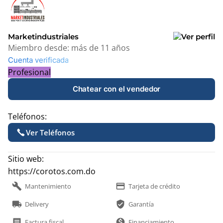
+
−
Marketindustriales
Miembro desde:
más de 11 años
Cuenta verificada
Profesional
Chatear con el vendedor
Teléfonos:
Ver Teléfonos
Sitio web:
https://corotos.com.do
build
payment
Mantenimiento
Tarjeta de crédito
local_shipping
verified_user
Delivery
Garantía
receipt
monetization_on
Factura fiscal
Financiamiento