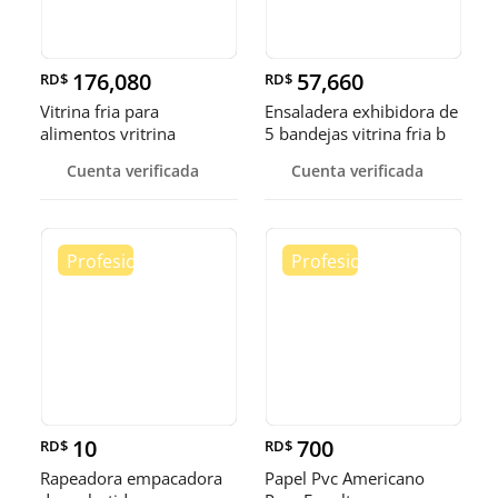
176,080
57,660
RD$
RD$
Vitrina fria para
Ensaladera exhibidora de
alimentos vritrina
5 bandejas vitrina fria b
exhibidora fr
Cuenta verificada
Cuenta verificada
10
700
RD$
RD$
Rapeadora empacadora
Papel Pvc Americano