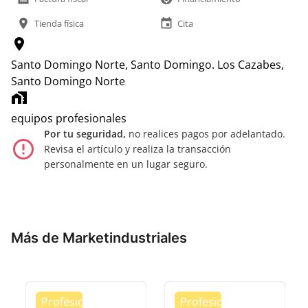
location_on
event
Tienda física
Cita
location_on
Santo Domingo Norte, Santo Domingo.
Los Cazabes,
Santo Domingo Norte
home_work
equipos profesionales
Por tu seguridad,
no realices pagos por adelantado.
error_outline
Revisa el artículo y realiza la transacción
personalmente en un lugar seguro.
Más de Marketindustriales