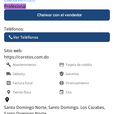
Cuenta verificada
Profesional
Chatear con el vendedor
Teléfonos:
Ver Teléfonos
Sitio web:
https://corotos.com.do
build
payment
Mantenimiento
Tarjeta de crédito
local_shipping
verified_user
Delivery
Garantía
receipt
monetization_on
Factura fiscal
Financiamiento
location_on
event
Tienda física
Cita
location_on
Santo Domingo Norte, Santo Domingo.
Los Cazabes,
Santo Domingo Norte