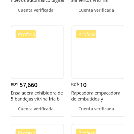
huevos automatico digital
alimentos vritrina
Pollo
exhibidora fr
Cuenta verificada
Cuenta verificada
57,660
10
RD$
RD$
Ensaladera exhibidora de
Rapeadora empacadora
5 bandejas vitrina fria b
de embutidos y
alimentos
Cuenta verificada
Cuenta verificada