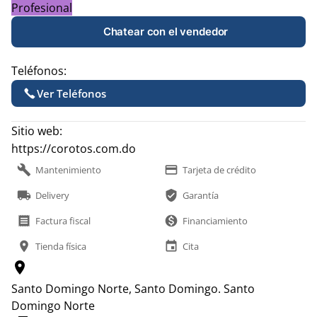
Profesional
Chatear con el vendedor
Teléfonos:
Ver Teléfonos
Sitio web:
https://corotos.com.do
build
payment
Mantenimiento
Tarjeta de crédito
local_shipping
verified_user
Delivery
Garantía
receipt
monetization_on
Factura fiscal
Financiamiento
location_on
event
Tienda física
Cita
location_on
Santo Domingo Norte, Santo Domingo.
Santo
Domingo Norte