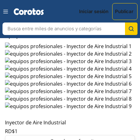
Iniciar sesión
Publicar
chevron_left
chevron_right
Inyector de Aire Industrial
RD$
1