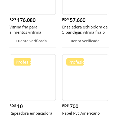
176,080
57,660
RD$
RD$
Vitrina fria para
Ensaladera exhibidora de
alimentos vritrina
5 bandejas vitrina fria b
exhibidora fr
Cuenta verificada
Cuenta verificada
10
700
RD$
RD$
Rapeadora empacadora
Papel Pvc Americano