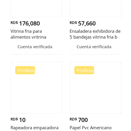
176,080
57,660
RD$
RD$
Vitrina fria para
Ensaladera exhibidora de
alimentos vritrina
5 bandejas vitrina fria b
exhibidora fr
Cuenta verificada
Cuenta verificada
10
700
RD$
RD$
Rapeadora empacadora
Papel Pvc Americano