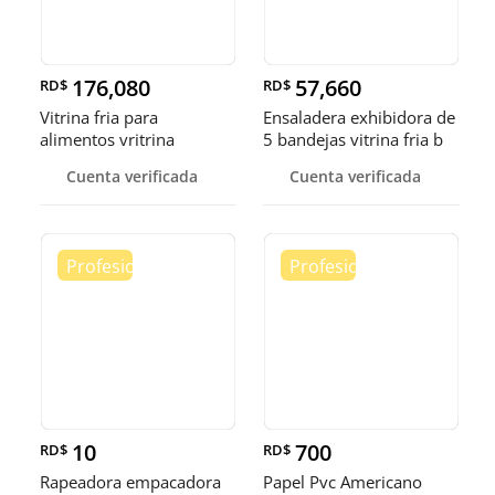
176,080
57,660
RD$
RD$
Vitrina fria para
Ensaladera exhibidora de
alimentos vritrina
5 bandejas vitrina fria b
exhibidora fr
Cuenta verificada
Cuenta verificada
10
700
RD$
RD$
Rapeadora empacadora
Papel Pvc Americano