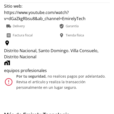
Sitio web:
https://www.youtube.com/watch?
v=dGaZkgRbsu8&ab_channel=EmirelyTech
local_shipping
verified_user
Delivery
Garantía
receipt
location_on
Factura fiscal
Tienda física
location_on
Distrito Nacional, Santo Domingo.
Villa Consuelo,
Distrito Nacional
home_work
equipos profesionales
Por tu seguridad,
no realices pagos por adelantado.
error_outline
Revisa el artículo y realiza la transacción
personalmente en un lugar seguro.