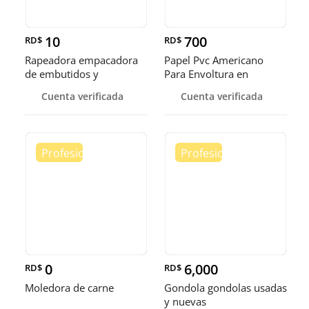
10
700
RD$
RD$
Rapeadora empacadora
Papel Pvc Americano
de embutidos y
Para Envoltura en
alimentos
tamaños de 14-16 y 18
Cuenta verificada
Cuenta verificada
pulgadas
0
6,000
RD$
RD$
Moledora de carne
Gondola gondolas usadas
y nuevas